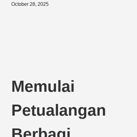
Posted
October 28, 2025
on
Memulai
Petualangan
Berbagi