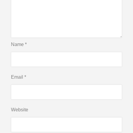
Name
*
Email
*
Website