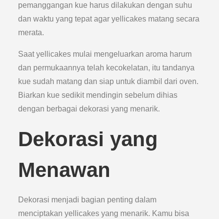
pemanggangan kue harus dilakukan dengan suhu
dan waktu yang tepat agar yellicakes matang secara
merata.
Saat yellicakes mulai mengeluarkan aroma harum
dan permukaannya telah kecokelatan, itu tandanya
kue sudah matang dan siap untuk diambil dari oven.
Biarkan kue sedikit mendingin sebelum dihias
dengan berbagai dekorasi yang menarik.
Dekorasi yang
Menawan
Dekorasi menjadi bagian penting dalam
menciptakan yellicakes yang menarik. Kamu bisa