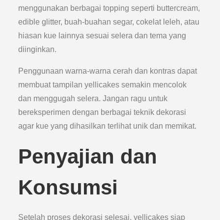
menggunakan berbagai topping seperti buttercream,
edible glitter, buah-buahan segar, cokelat leleh, atau
hiasan kue lainnya sesuai selera dan tema yang
diinginkan.
Penggunaan warna-warna cerah dan kontras dapat
membuat tampilan yellicakes semakin mencolok
dan menggugah selera. Jangan ragu untuk
bereksperimen dengan berbagai teknik dekorasi
agar kue yang dihasilkan terlihat unik dan memikat.
Penyajian dan
Konsumsi
Setelah proses dekorasi selesai, yellicakes siap