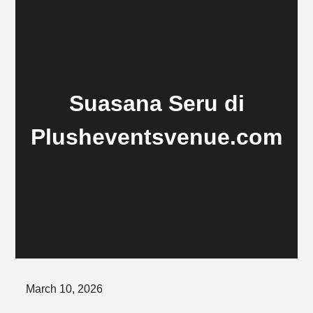
Suasana Seru di
Plusheventsvenue.com
Posted
March 10, 2026
on