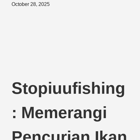
Posted
October 28, 2025
on
Stopiuufishing
: Memerangi
Pencurian Ikan