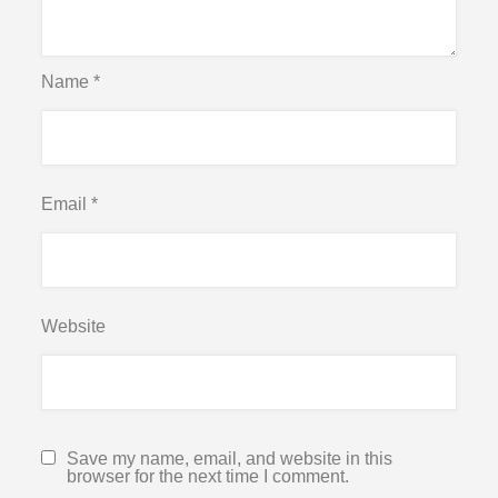
Name
*
Email
*
Website
Save my name, email, and website in this
browser for the next time I comment.