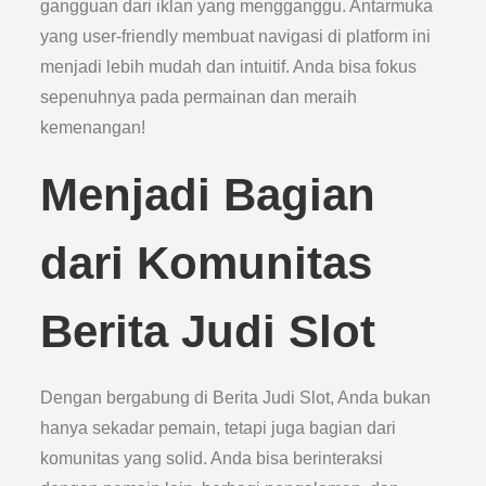
gangguan dari iklan yang mengganggu. Antarmuka
yang user-friendly membuat navigasi di platform ini
menjadi lebih mudah dan intuitif. Anda bisa fokus
sepenuhnya pada permainan dan meraih
kemenangan!
Menjadi Bagian
dari Komunitas
Berita Judi Slot
Dengan bergabung di Berita Judi Slot, Anda bukan
hanya sekadar pemain, tetapi juga bagian dari
komunitas yang solid. Anda bisa berinteraksi