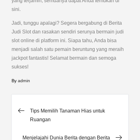
yang terjamin, semuanya dapat Anda temukan di
sini.
Jadi, tunggu apalagi? Segera bergabung di Berita
Judi Slot dan rasakan sendiri serunya bermain judi
slot online di platform ini. Siapa tahu, Anda bisa
menjadi salah satu pemain beruntung yang meraih
jackpot fantastis! Selamat bermain dan semoga
sukses!
By
admin
Post
Tips Memilih Tanaman Hias untuk
Ruangan
navigation
Menjelajahi Dunia Berita dengan Berita