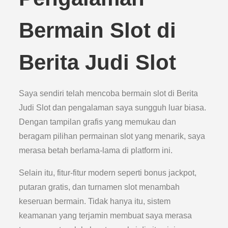
Bermain Slot di
Berita Judi Slot
Saya sendiri telah mencoba bermain slot di Berita
Judi Slot dan pengalaman saya sungguh luar biasa.
Dengan tampilan grafis yang memukau dan
beragam pilihan permainan slot yang menarik, saya
merasa betah berlama-lama di platform ini.
Selain itu, fitur-fitur modern seperti bonus jackpot,
putaran gratis, dan turnamen slot menambah
keseruan bermain. Tidak hanya itu, sistem
keamanan yang terjamin membuat saya merasa