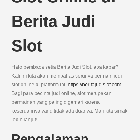
Berita Judi
Slot
Halo pembaca setia Berita Judi Slot, apa kabar?
Kali ini kita akan membahas serunya bermain judi
slot online di platform ini.
https://beritajudislot.com
Bagi para pecinta judi online, slot merupakan
permainan yang paling digemari karena
keseruannya yang tidak ada duanya. Mari kita simak
lebih lanjut!
Pengalaman