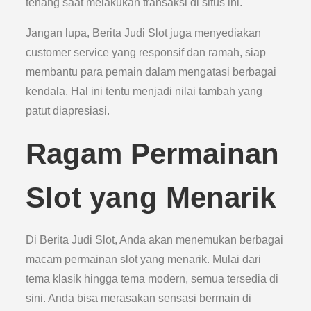
tenang saat melakukan transaksi di situs ini.
Jangan lupa, Berita Judi Slot juga menyediakan
customer service yang responsif dan ramah, siap
membantu para pemain dalam mengatasi berbagai
kendala. Hal ini tentu menjadi nilai tambah yang
patut diapresiasi.
Ragam Permainan
Slot yang Menarik
Di Berita Judi Slot, Anda akan menemukan berbagai
macam permainan slot yang menarik. Mulai dari
tema klasik hingga tema modern, semua tersedia di
sini. Anda bisa merasakan sensasi bermain di