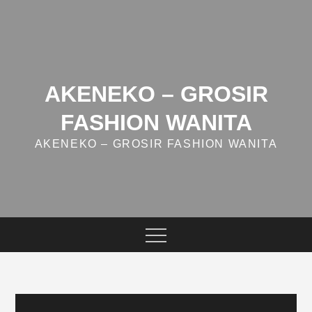
Skip
to
content
AKENEKO – GROSIR
FASHION WANITA
AKENEKO – GROSIR FASHION WANITA