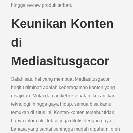
hingga review produk terbaru.
Keunikan Konten
di
Mediasitusgacor
Salah satu hal yang membuat Mediasitusgacor
begitu diminati adalah keberagaman konten yang
disajikan. Mulai dari artikel kesehatan, kecantikan,
teknologi, hingga gaya hidup, semua bisa kamu
temukan di situs ini. Konten-konten tersebut tidak
hanya informatif, tetapi juga ditulis dengan gaya
bahasa yang santai sehingga mudah dipahami oleh