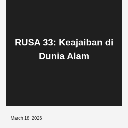
RUSA 33: Keajaiban di
Dunia Alam
Posted
March 18, 2026
on