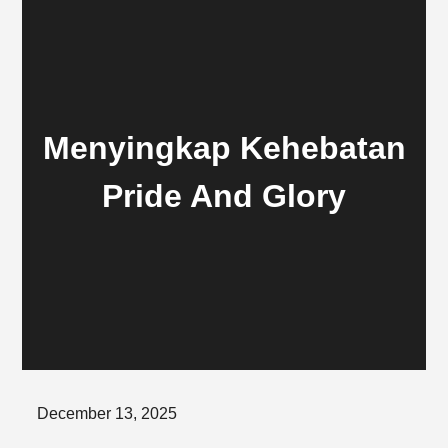
Menyingkap Kehebatan
Pride And Glory
Posted
December 13, 2025
on