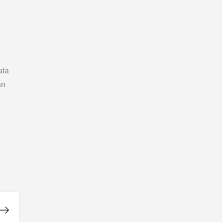
ata
an