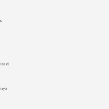
as
ler di
gnya