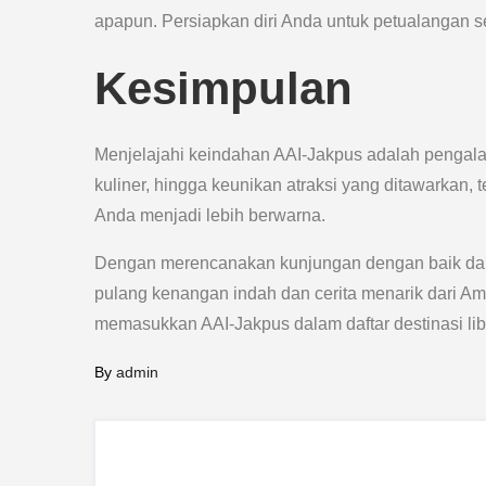
apapun. Persiapkan diri Anda untuk petualangan se
Kesimpulan
Menjelajahi keindahan AAI-Jakpus adalah pengalam
kuliner, hingga keunikan atraksi yang ditawarkan,
Anda menjadi lebih berwarna.
Dengan merencanakan kunjungan dengan baik dan
pulang kenangan indah dan cerita menarik dari Ama
memasukkan AAI-Jakpus dalam daftar destinasi lib
By
admin
Post