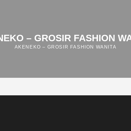
EKO – GROSIR FASHION W
AKENEKO – GROSIR FASHION WANITA