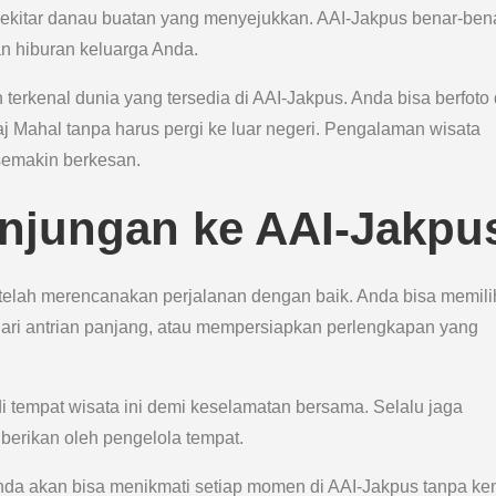
 sekitar danau buatan yang menyejukkan. AAI-Jakpus benar-ben
n hiburan keluarga Anda.
erkenal dunia yang tersedia di AAI-Jakpus. Anda bisa berfoto 
Taj Mahal tanpa harus pergi ke luar negeri. Pengalaman wisata
semakin berkesan.
njungan ke AAI-Jakpu
elah merencanakan perjalanan dengan baik. Anda bisa memilih
dari antrian panjang, atau mempersiapkan perlengkapan yang
i tempat wisata ini demi keselamatan bersama. Selalu jaga
berikan oleh pengelola tempat.
a akan bisa menikmati setiap momen di AAI-Jakpus tanpa ke