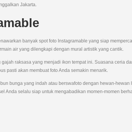
nggalkan Jakarta.
ramable
nawarkan banyak spot foto Instagramable yang siap memperca
rmain air yang dilengkapi dengan mural artistik yang cantik.
 gajah raksasa yang menjadi ikon tempat ini. Suasana ceria da
pus pasti akan membuat foto Anda semakin menarik.
h kebun bunga yang indah atau berswafoto dengan hewan-hewan 
onsel Anda selalu siap untuk mengabadikan momen-momen berh