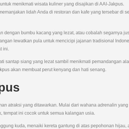
 untuk menikmati wisata kuliner yang disajikan di AAI-Jakpus.
manjakan lidah Anda di restoran dan kafe yang tersebar di s
an dengan bumbu kacang yang lezat, atau cobalah segarnya ju
gan lewatkan pula untuk mencicipi jajanan tradisional Indone
 ini.
ati santap siang yang lezat sambil menikmati pemandangan al
kpus akan membuat perut kenyang dan hati senang.
kpus
an atraksi yang ditawarkan. Mulai dari wahana adrenalin yang
 tempat ini cocok untuk semua kalangan usia.
ggung kuda, menaiki kereta gantung di atas pepohonan hijau, 