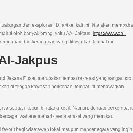
langan dan eksplorasi! Di artikel kali ini, kita akan membah
tahui oleh banyak orang, yaitu AAI-Jakpus.
https://www.aai-
 keindahan dan keragaman yang ditawarkan tempat ini.
AAI-Jakpus
nd Jakarta Pusat, merupakan tempat rekreasi yang sangat popu
 kokoh di tengah kawasan perkotaan, tempat ini menawarkan
hanya sebuah kebun binatang kecil. Namun, dengan berkemban
 berbagai wahana menarik serta atraksi yang memikat.
si favorit bagi wisatawan lokal maupun mancanegara yang ingin