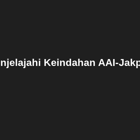
njelajahi Keindahan AAI-Jak