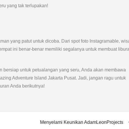
ru yang tak terlupakan!
an yang patut untuk dicoba. Dari spot foto Instagramable, wis
 tempat ini benar-benar memiliki segalanya untuk membuat libur
 bersiap untuk petualangan yang seru, Anda akan membawa
zing Adventure Island Jakarta Pusat. Jadi, jangan ragu untuk
uran Anda berikutnya!
Menyelami Keunikan AdamLeonProjects