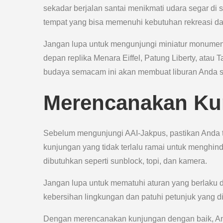
sekadar berjalan santai menikmati udara segar di
tempat yang bisa memenuhi kebutuhan rekreasi da
Jangan lupa untuk mengunjungi miniatur monumen t
depan replika Menara Eiffel, Patung Liberty, atau 
budaya semacam ini akan membuat liburan Anda 
Merencanakan Ku
Sebelum mengunjungi AAI-Jakpus, pastikan Anda t
kunjungan yang tidak terlalu ramai untuk menghin
dibutuhkan seperti sunblock, topi, dan kamera.
Jangan lupa untuk mematuhi aturan yang berlaku d
kebersihan lingkungan dan patuhi petunjuk yang di
Dengan merencanakan kunjungan dengan baik, And