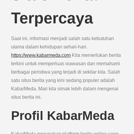
Terpercaya
Saat ini, informasi menjadi salah satu kebutuhan
utama dalam kehidupan sehari-hari.
https://www.kabarmeda.com
Kita memerlukan berita
terkini untuk memperluas wawasan dan memahami
berbagai peristiwa yang terjadi di sekitar kita. Salah
satu situs berita yang kini sedang populer adalah
KabarMeda. Mari kita simak lebih dalam mengenai
situs berita ini.
Profil KabarMeda
KabarMeda merupakan platform berita online yang