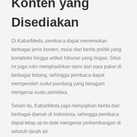
Konten yang
Disediakan
Di KabarMeda, pembaca dapat menemukan
berbagai jenis konten, mulai dari berita politik yang
kompleks hingga artikel hiburan yang ringan. Situs
ini juga rutin menghadirkan opini dari para pakar di
berbagai bidang, sehingga pembaca dapat
memperoleh sudut pandang yang beragam
mengenai suatu peristiwa.
Selain itu, KabarMeda juga menyajikan berita dari
berbagai daerah di Indonesia, sehingga pembaca
dapat tetap up-to-date mengenai perkembangan di
seluruh tanah air.