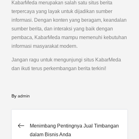
KabarMeda merupakan salah satu situs berita
terpercaya yang layak untuk dijadikan sumber
informasi. Dengan konten yang beragam, keandalan
sumber berita, dan interaksi yang baik dengan
pembaca, KabarMeda mampu memenuhi kebutuhan
informasi masyarakat modern.
Jangan ragu untuk mengunjungi situs KabarMeda
dan ikuti terus perkembangan berita terkini!
By
admin
Post
Menimbang Pentingnya Jual Timbangan
dalam Bisnis Anda