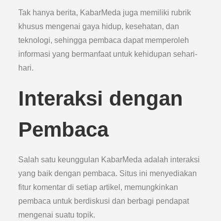
Tak hanya berita, KabarMeda juga memiliki rubrik
khusus mengenai gaya hidup, kesehatan, dan
teknologi, sehingga pembaca dapat memperoleh
informasi yang bermanfaat untuk kehidupan sehari-
hari.
Interaksi dengan
Pembaca
Salah satu keunggulan KabarMeda adalah interaksi
yang baik dengan pembaca. Situs ini menyediakan
fitur komentar di setiap artikel, memungkinkan
pembaca untuk berdiskusi dan berbagi pendapat
mengenai suatu topik.