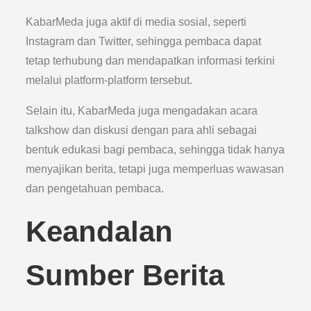
KabarMeda juga aktif di media sosial, seperti
Instagram dan Twitter, sehingga pembaca dapat
tetap terhubung dan mendapatkan informasi terkini
melalui platform-platform tersebut.
Selain itu, KabarMeda juga mengadakan acara
talkshow dan diskusi dengan para ahli sebagai
bentuk edukasi bagi pembaca, sehingga tidak hanya
menyajikan berita, tetapi juga memperluas wawasan
dan pengetahuan pembaca.
Keandalan
Sumber Berita