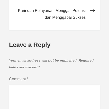
navigation
Karir dan Pelayanan: Menggali Potensi
dan Menggapai Sukses
Leave a Reply
Your email address will not be published.
Required
fields are marked
*
Comment
*