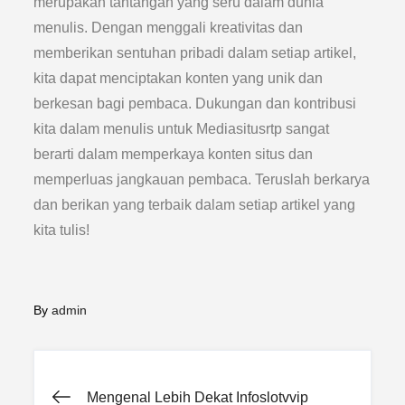
merupakan tantangan yang seru dalam dunia
menulis. Dengan menggali kreativitas dan
memberikan sentuhan pribadi dalam setiap artikel,
kita dapat menciptakan konten yang unik dan
berkesan bagi pembaca. Dukungan dan kontribusi
kita dalam menulis untuk Mediasitusrtp sangat
berarti dalam memperkaya konten situs dan
memperluas jangkauan pembaca. Teruslah berkarya
dan berikan yang terbaik dalam setiap artikel yang
kita tulis!
By
admin
Post
Mengenal Lebih Dekat Infoslotvvip