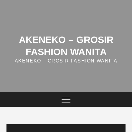
Skip
to
content
AKENEKO – GROSIR
FASHION WANITA
AKENEKO – GROSIR FASHION WANITA