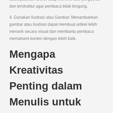
dan terstruktur agar pembaca tidak bingung.
4. Gunakan Ilustrasi atau Gambar: Menambahkan
gambar atau ilustrasi dapat membuat artikel lebih
menarik secara visual dan membantu pembaca
memahami konten dengan lebih baik.
Mengapa
Kreativitas
Penting dalam
Menulis untuk