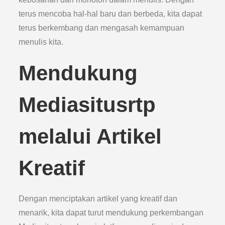
terus mencoba hal-hal baru dan berbeda, kita dapat
terus berkembang dan mengasah kemampuan
menulis kita.
Mendukung
Mediasitusrtp
melalui Artikel
Kreatif
Dengan menciptakan artikel yang kreatif dan
menarik, kita dapat turut mendukung perkembangan