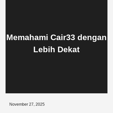
Memahami Cair33 dengan
Lebih Dekat
Posted
November 27, 2025
on