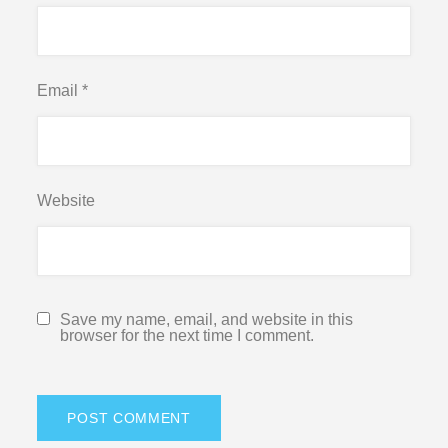
Email
*
Website
Save my name, email, and website in this
browser for the next time I comment.