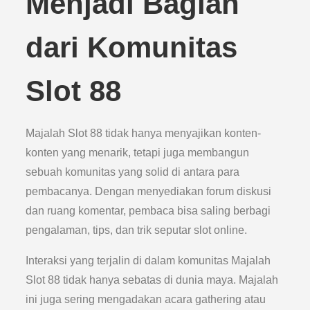
Menjadi Bagian
dari Komunitas
Slot 88
Majalah Slot 88 tidak hanya menyajikan konten-
konten yang menarik, tetapi juga membangun
sebuah komunitas yang solid di antara para
pembacanya. Dengan menyediakan forum diskusi
dan ruang komentar, pembaca bisa saling berbagi
pengalaman, tips, dan trik seputar slot online.
Interaksi yang terjalin di dalam komunitas Majalah
Slot 88 tidak hanya sebatas di dunia maya. Majalah
ini juga sering mengadakan acara gathering atau