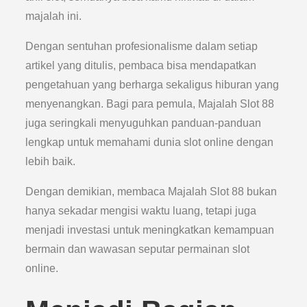
majalah ini.
Dengan sentuhan profesionalisme dalam setiap
artikel yang ditulis, pembaca bisa mendapatkan
pengetahuan yang berharga sekaligus hiburan yang
menyenangkan. Bagi para pemula, Majalah Slot 88
juga seringkali menyuguhkan panduan-panduan
lengkap untuk memahami dunia slot online dengan
lebih baik.
Dengan demikian, membaca Majalah Slot 88 bukan
hanya sekadar mengisi waktu luang, tetapi juga
menjadi investasi untuk meningkatkan kemampuan
bermain dan wawasan seputar permainan slot
online.