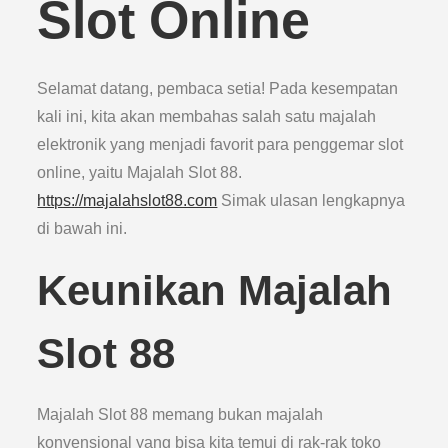
Slot Online
Selamat datang, pembaca setia! Pada kesempatan
kali ini, kita akan membahas salah satu majalah
elektronik yang menjadi favorit para penggemar slot
online, yaitu Majalah Slot 88.
https://majalahslot88.com
Simak ulasan lengkapnya
di bawah ini.
Keunikan Majalah
Slot 88
Majalah Slot 88 memang bukan majalah
konvensional yang bisa kita temui di rak-rak toko