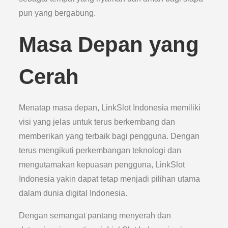
pun yang bergabung.
Masa Depan yang
Cerah
Menatap masa depan, LinkSlot Indonesia memiliki
visi yang jelas untuk terus berkembang dan
memberikan yang terbaik bagi pengguna. Dengan
terus mengikuti perkembangan teknologi dan
mengutamakan kepuasan pengguna, LinkSlot
Indonesia yakin dapat tetap menjadi pilihan utama
dalam dunia digital Indonesia.
Dengan semangat pantang menyerah dan