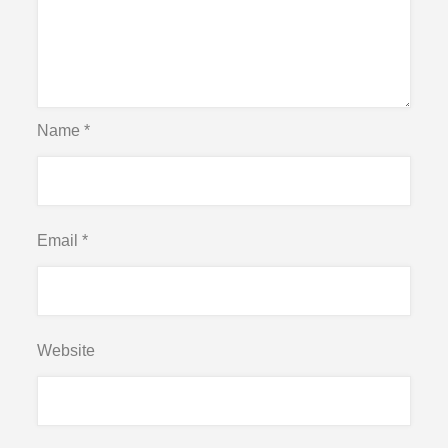
Name
*
Email
*
Website