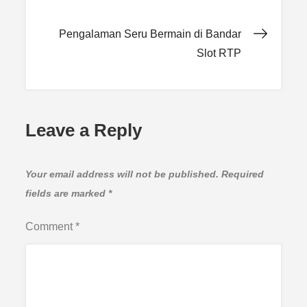
navigation
Pengalaman Seru Bermain di Bandar
Slot RTP
Leave a Reply
Your email address will not be published.
Required
fields are marked
*
Comment
*