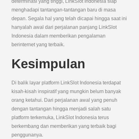
determinasi yang tinggi, LinkSlot Indonesia siap
menghadapi tantangan-tantangan baru di masa
depan. Segala hal yang telah dicapai hingga saat ini
hanyalah awal dari perjalanan panjang LinkSlot
Indonesia dalam memberikan pengalaman
berinternet yang terbaik.
Kesimpulan
Di balik layar platform LinkSlot Indonesia terdapat
kisah-kisah inspiratif yang mungkin belum banyak
orang ketahui. Dari perjalanan awal yang penuh
dengan tantangan hingga menjadi salah satu
platform terkemuka, LinkSlot Indonesia terus
berkembang dan memberikan yang terbaik bagi
penggunanya.