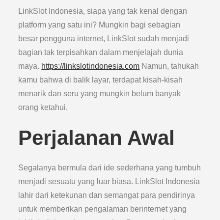
LinkSlot Indonesia, siapa yang tak kenal dengan
platform yang satu ini? Mungkin bagi sebagian
besar pengguna internet, LinkSlot sudah menjadi
bagian tak terpisahkan dalam menjelajah dunia
maya.
https://linkslotindonesia.com
Namun, tahukah
kamu bahwa di balik layar, terdapat kisah-kisah
menarik dan seru yang mungkin belum banyak
orang ketahui.
Perjalanan Awal
Segalanya bermula dari ide sederhana yang tumbuh
menjadi sesuatu yang luar biasa. LinkSlot Indonesia
lahir dari ketekunan dan semangat para pendirinya
untuk memberikan pengalaman berinternet yang