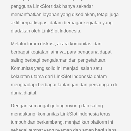
pengguna LinkSlot tidak hanya sekadar
memanfaatkan layanan yang disediakan, tetapi juga
aktif berpartisipasi dalam berbagai kegiatan yang
diadakan oleh LinkSlot Indonesia.
Melalui forum diskusi, acara komunitas, dan
berbagai kegiatan lainnya, para pengguna dapat
saling berbagi pengalaman dan pengetahuan.
Komunitas yang solid ini menjadi salah satu
kekuatan utama dari LinkSlot Indonesia dalam
menghadapi berbagai tantangan dan persaingan di
dunia digital.
Dengan semangat gotong royong dan saling
mendukung, komunitas LinkSlot Indonesia terus
tumbuh dan berkembang, menjadikan platform ini
sebagai tempat yang nyaman dan aman bagi siapa