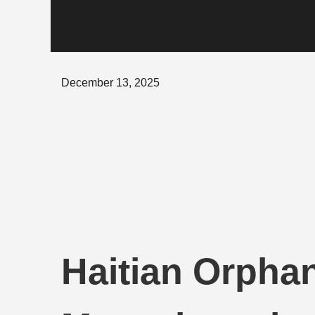
Posted
December 13, 2025
on
Haitian Orpha