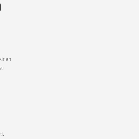
m
kinan
ai
i.