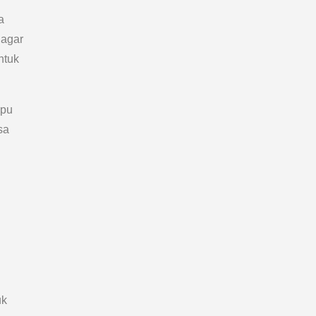
a
 agar
ntuk
mpu
sa
uk