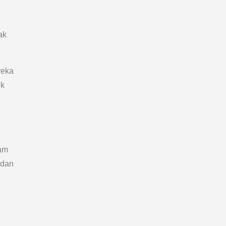
ak
reka
uk
ram
 dan