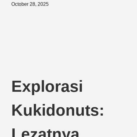
Posted
October 28, 2025
on
Explorasi
Kukidonuts:
Lezatnya