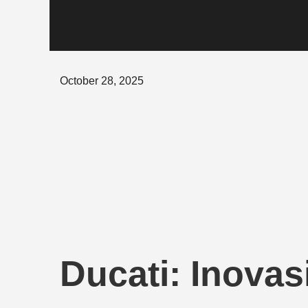
Posted
October 28, 2025
on
Ducati: Inovas