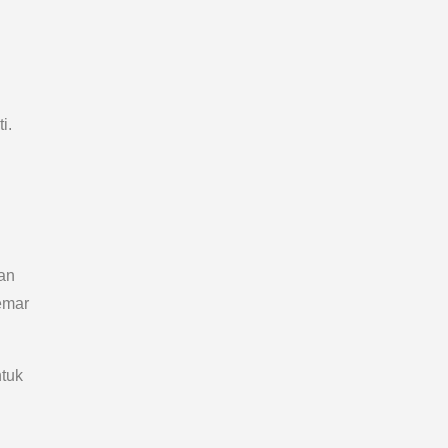
i.
ian
emar
ntuk