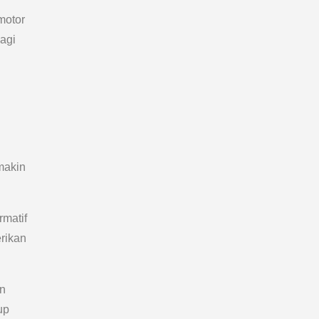
motor
agi
makin
rmatif
erikan
an
up