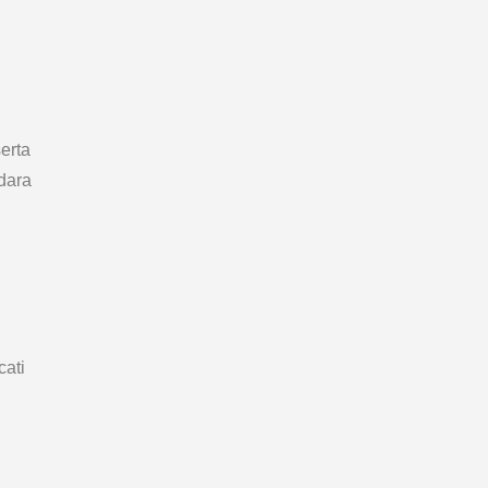
erta
dara
ati