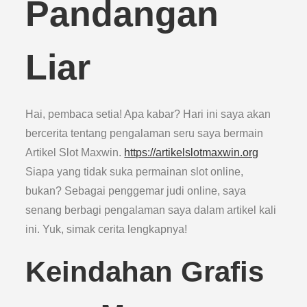
Pandangan
Liar
Hai, pembaca setia! Apa kabar? Hari ini saya akan
bercerita tentang pengalaman seru saya bermain
Artikel Slot Maxwin.
https://artikelslotmaxwin.org
Siapa yang tidak suka permainan slot online,
bukan? Sebagai penggemar judi online, saya
senang berbagi pengalaman saya dalam artikel kali
ini. Yuk, simak cerita lengkapnya!
Keindahan Grafis