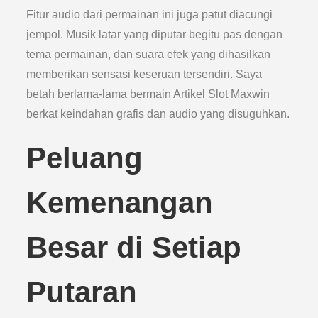
Fitur audio dari permainan ini juga patut diacungi
jempol. Musik latar yang diputar begitu pas dengan
tema permainan, dan suara efek yang dihasilkan
memberikan sensasi keseruan tersendiri. Saya
betah berlama-lama bermain Artikel Slot Maxwin
berkat keindahan grafis dan audio yang disuguhkan.
Peluang
Kemenangan
Besar di Setiap
Putaran