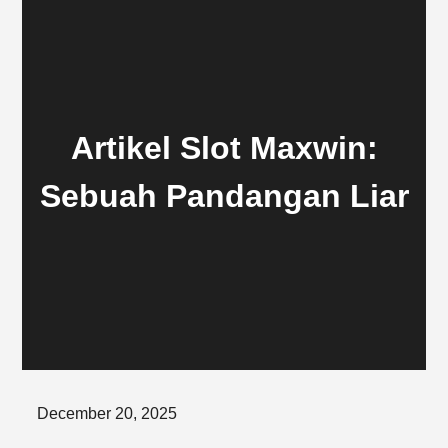
Artikel Slot Maxwin:
Sebuah Pandangan Liar
Posted
December 20, 2025
on