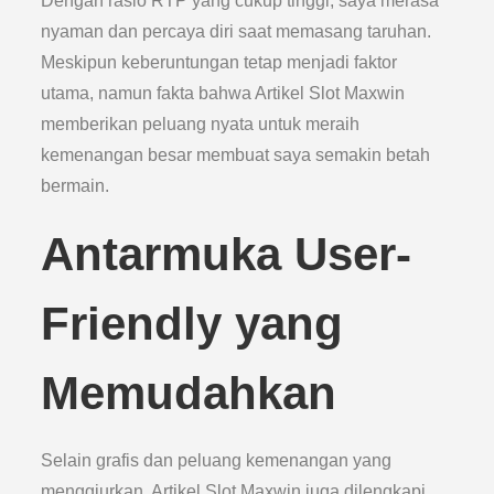
Dengan rasio RTP yang cukup tinggi, saya merasa
nyaman dan percaya diri saat memasang taruhan.
Meskipun keberuntungan tetap menjadi faktor
utama, namun fakta bahwa Artikel Slot Maxwin
memberikan peluang nyata untuk meraih
kemenangan besar membuat saya semakin betah
bermain.
Antarmuka User-
Friendly yang
Memudahkan
Selain grafis dan peluang kemenangan yang
menggiurkan, Artikel Slot Maxwin juga dilengkapi