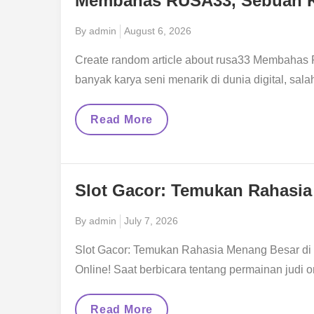
Membahas RUSA33, Sebuah Kar
Virtual
Yang
Membuat
Posted
By
admin
August 6, 2026
Penasaran
on
Create random article about rusa33 Membahas 
banyak karya seni menarik di dunia digital, sala
Membahas
Read More
RUSA33,
Sebuah
Karya
Seni
Unik
Slot Gacor: Temukan Rahasia 
Di
Dunia
Digital
Posted
By
admin
July 7, 2026
on
Slot Gacor: Temukan Rahasia Menang Besar di 
Online! Saat berbicara tentang permainan judi o
Slot
Read More