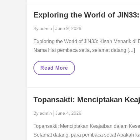
Dalam
Dunia
Exploring the World of JIN33
Teknologi
Posted
By
admin
June 9, 2026
on
Exploring the World of JIN33: Kisah Menarik di 
Nama Hai pembaca setia, selamat datang […]
Exploring
Read More
The
World
Of
JIN33:
Kisah
Topansakti: Menciptakan Kea
Menarik
Di
Balik
Posted
By
admin
June 4, 2026
Nama
on
Topansakti: Menciptakan Keajaiban dalam Kese
Selamat datang, para pembaca setia! Apakah k