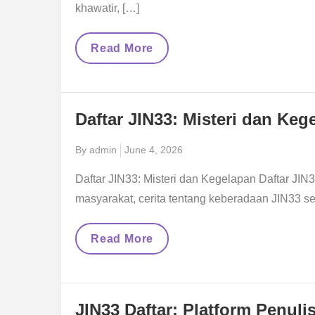
khawatir, […]
Topansakti:
Read More
Menciptakan
Keajaiban
Dalam
Keseharian
Daftar JIN33: Misteri dan Keg
Posted
By
admin
June 4, 2026
on
Daftar JIN33: Misteri dan Kegelapan Daftar JIN3
masyarakat, cerita tentang keberadaan JIN33 se
Daftar
Read More
JIN33:
Misteri
Dan
Kegelapan
JIN33 Daftar: Platform Penuli