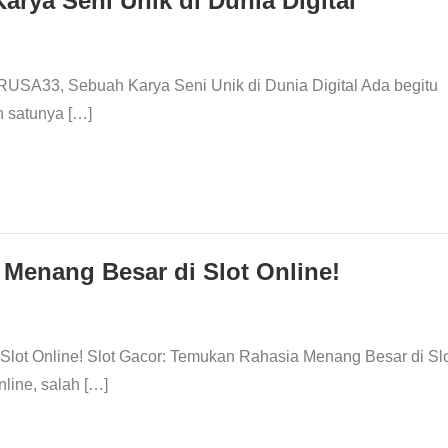
ya Seni Unik di Dunia Digital
RUSA33, Sebuah Karya Seni Unik di Dunia Digital Ada begitu
h satunya […]
Menang Besar di Slot Online!
Slot Online! Slot Gacor: Temukan Rahasia Menang Besar di Sl
nline, salah […]